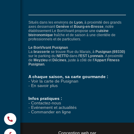
Situés dans les environs de
Lyon
, à proximité des grands
axes desservant
Genève
et
Bourg-en-Bresse
, notre
établissement Le BonVivant propose une
cuisine
bistronomique
fraîche et de saison à une clientèle de
professionnels et de particuliers.
Le BonVivant Pusignan
La
brasserie
se trouve Rue du Marais, à
Pusignan (69330)
sur le parking du
NETTO
dans
l’EST Lyonnais
. A proximité
de
Meyzieu
et
Décines
, juste à côté de
l'Appart Fitness
Pusignan
.
A chaque saison, sa carte gourmande :
- Voir la carte de Pusignan
- En savoir plus
Infos pratiques :
- Contactez-nous
- Evénement et actualités
- Commander en ligne
Conception web par